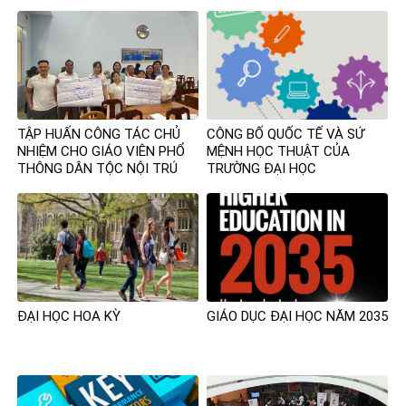
CƠ SỞ GIÁO DỤC ĐẠI HỌC
TẬP HUẤN CÔNG TÁC CHỦ
CÔNG BỐ QUỐC TẾ VÀ SỨ
NHIỆM CHO GIÁO VIÊN PHỔ
MỆNH HỌC THUẬT CỦA
THÔNG DÂN TỘC NỘI TRÚ
TRƯỜNG ĐẠI HỌC
ĐẠI HỌC HOA KỲ
GIÁO DỤC ĐẠI HỌC NĂM 2035