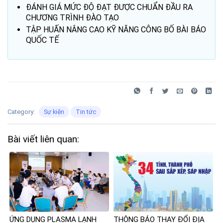
ĐÁNH GIÁ MỨC ĐỘ ĐẠT ĐƯỢC CHUẨN ĐẦU RA
CHƯƠNG TRÌNH ĐÀO TẠO
TẬP HUẤN NÂNG CAO KỸ NĂNG CÔNG BỐ BÀI BÁO
QUỐC TẾ
Category:
Sự kiện
Tin tức
Bài viết liên quan:
ỨNG DỤNG PLASMA LẠNH
THÔNG BÁO THAY ĐỔI ĐỊA