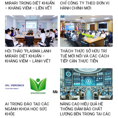
MIRARI TRONG DIỆT KHUẨN
CHỈ CÔNG TY THEO ĐƠN VỊ
– KHÁNG VIÊM – LIỀN VẾT
HÀNH CHÍNH MỚI
THƯƠNG – THẨM MỸ – DA
LIỄU – CƠ XƯƠNG KHỚP –
GIẢM ĐAU
HỘI THẢO “PLASMA LẠNH
THÁCH THỨC SỞ HỮU TRÍ
MIRARI: DIỆT KHUẨN –
TUỆ MỚI NỔI VÀ CÁC CÁCH
KHÁNG VIÊM – LÀNH VẾT
TIẾP CẬN THỰC TIỄN
THƯƠNG” – BƯỚC ĐỘT PHÁ
MỚI TRONG CHĂM SÓC VẾT
THƯƠNG VÀ DA LIỄU
AI TRONG ĐÀO TẠO CÁC
NÂNG CAO HIỆU QUẢ HỆ
NGÀNH KHOA HỌC SỨC
THỐNG ĐẢM BẢO CHẤT
KHỎE
LƯỢNG BÊN TRONG TẠI CÁC