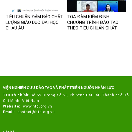
TIÊU CHUẨN ĐẢM BẢO CHẤT
TỌA ĐÀM KIỂM ĐỊNH
LƯỢNG GIÁO DỤC ĐẠI HỌC
CHƯƠNG TRÌNH ĐÀO TẠO
CHÂU ÂU
THEO TIÊU CHUẨN CHẤT
LƯỢNG CỦA FIBAA
VIỆN NGHIÊN CỨU ĐÀO TẠO VÀ PHÁT TRIỂN NGUỒN NHÂN LỰC
Trụ sở chính
:
Số 59 Đường số 61, Phường Cát Lái, Thành phố Hồ
Chí Minh, Việt Nam
Website:
www.htd.org.vn
Email:
contact@htd.org.vn