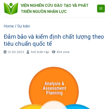
Skip
VIỆN NGHIÊN CỨU ĐÀO TẠO VÀ PHÁT
to
TRIỂN NGUỒN NHÂN LỰC
content
Home
/
Sự kiện
Đảm bảo và kiểm định chất lượng theo
tiêu chuẩn quốc tế
12-03-2023
htd biên tập
454 view