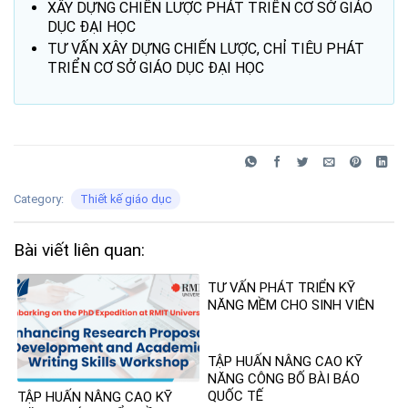
XÂY DỰNG CHIẾN LƯỢC PHÁT TRIỂN CƠ SỞ GIÁO
DỤC ĐẠI HỌC
TƯ VẤN XÂY DỰNG CHIẾN LƯỢC, CHỈ TIÊU PHÁT
TRIỂN CƠ SỞ GIÁO DỤC ĐẠI HỌC
Category:
Thiết kế giáo dục
Bài viết liên quan:
TƯ VẤN PHÁT TRIỂN KỸ
NĂNG MỀM CHO SINH VIÊN
TẬP HUẤN NÂNG CAO KỸ
NĂNG CÔNG BỐ BÀI BÁO
QUỐC TẾ
TẬP HUẤN NÂNG CAO KỸ