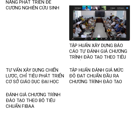
NĂNG PHÁT TRIỂN ĐỀ
CƯƠNG NGHIÊN CỨU SINH
TẬP HUẤN XÂY DỰNG BÁO
CÁO TỰ ĐÁNH GIÁ CHƯƠNG
TRÌNH ĐÀO TẠO THEO TIÊU
CHUẨN FIBAA
TƯ VẤN XÂY DỰNG CHIẾN
TẬP HUẤN ĐÁNH GIÁ MỨC
LƯỢC, CHỈ TIÊU PHÁT TRIỂN
ĐỘ ĐẠT CHUẨN ĐẦU RA
CƠ SỞ GIÁO DỤC ĐẠI HỌC
CHƯƠNG TRÌNH ĐÀO TẠO
TRÌNH ĐỘ ĐẠI HỌC
ĐÁNH GIÁ CHƯƠNG TRÌNH
ĐÀO TẠO THEO BỘ TIÊU
CHUẨN FIBAA