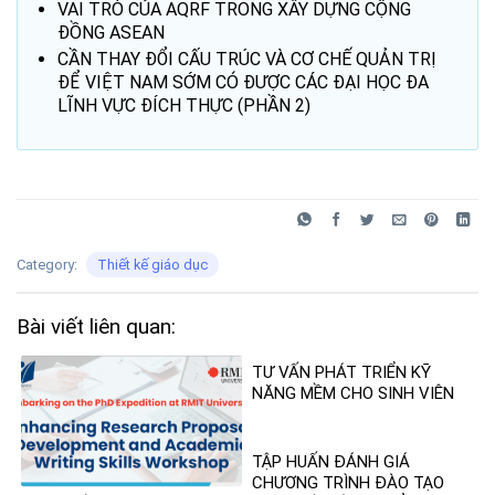
VAI TRÒ CỦA AQRF TRONG XÂY DỰNG CỘNG
ĐỒNG ASEAN
CẦN THAY ĐỔI CẤU TRÚC VÀ CƠ CHẾ QUẢN TRỊ
ĐỂ VIỆT NAM SỚM CÓ ĐƯỢC CÁC ĐẠI HỌC ĐA
LĨNH VỰC ĐÍCH THỰC (PHẦN 2)
Category:
Thiết kế giáo dục
Bài viết liên quan:
TƯ VẤN PHÁT TRIỂN KỸ
NĂNG MỀM CHO SINH VIÊN
TẬP HUẤN ĐÁNH GIÁ
CHƯƠNG TRÌNH ĐÀO TẠO