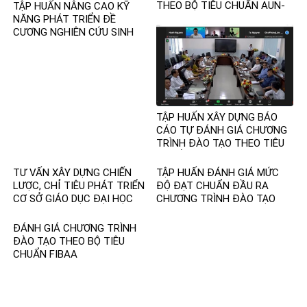
THEO BỘ TIÊU CHUẨN AUN-
TẬP HUẤN NÂNG CAO KỸ
QA
NĂNG PHÁT TRIỂN ĐỀ
CƯƠNG NGHIÊN CỨU SINH
TẬP HUẤN XÂY DỰNG BÁO
CÁO TỰ ĐÁNH GIÁ CHƯƠNG
TRÌNH ĐÀO TẠO THEO TIÊU
CHUẨN FIBAA
TƯ VẤN XÂY DỰNG CHIẾN
TẬP HUẤN ĐÁNH GIÁ MỨC
LƯỢC, CHỈ TIÊU PHÁT TRIỂN
ĐỘ ĐẠT CHUẨN ĐẦU RA
CƠ SỞ GIÁO DỤC ĐẠI HỌC
CHƯƠNG TRÌNH ĐÀO TẠO
TRÌNH ĐỘ ĐẠI HỌC
ĐÁNH GIÁ CHƯƠNG TRÌNH
ĐÀO TẠO THEO BỘ TIÊU
CHUẨN FIBAA