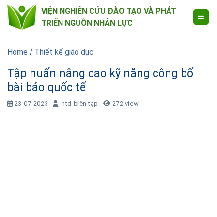
Skip
VIỆN NGHIÊN CỨU ĐÀO TẠO VÀ PHÁT
to
TRIỂN NGUỒN NHÂN LỰC
content
Home
/
Thiết kế giáo dục
Tập huấn nâng cao kỹ năng công bố
bài báo quốc tế
23-07-2023
htd biên tập
272 view